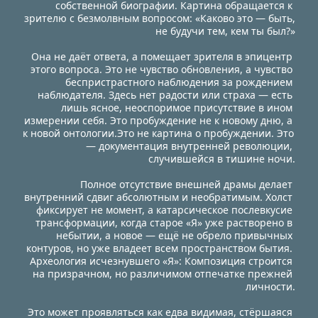
собственной биографии. Картина обращается к 
зрителю с безмолвным вопросом: «Каково это — быть,
не будучи тем, кем ты был?»
Она не даёт ответа, а помещает зрителя в эпицентр 
этого вопроса. Это не чувство обновления, а чувство 
беспристрастного наблюдения за рождением 
наблюдателя. Здесь нет радости или страха — есть 
лишь ясное, неоспоримое присутствие в ином 
измерении себя. Это пробуждение не к новому дню, а 
к новой онтологии.Это не картина о пробуждении. Это 
— документация внутренней революции, 
случившейся в тишине ночи.
Полное отсутствие внешней драмы делает 
внутренний сдвиг абсолютным и необратимым. Холст 
фиксирует не момент, а катарсическое послевкусие 
трансформации, когда старое «Я» уже растворено в 
небытии, а новое — ещё не обрело привычных 
контуров, но уже владеет всем пространством бытия. 
Археология исчезнувшего «Я»: Композиция строится 
на призрачном, но различимом отпечатке прежней 
личности.
Это может проявляться как едва видимая, стёршаяся 