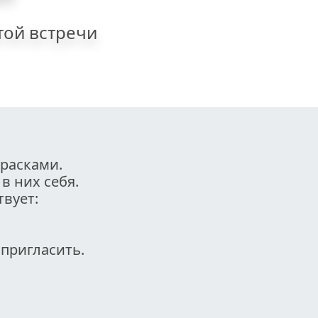
той встречи
расками. 
в них себя. 
вует: 
пригласить.