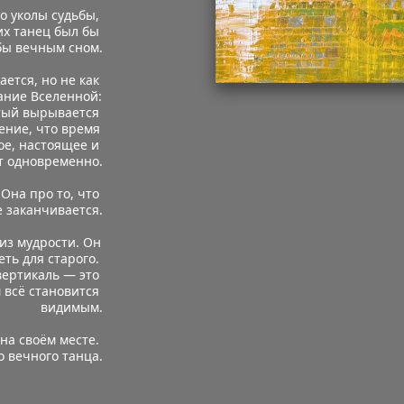
 уколы судьбы, 
х танец был бы 
бы вечным сном.
ется, но не как 
ание Вселенной: 
тый вырывается 
ние, что время 
е, настоящее и 
т одновременно.
Она про то, что 
е заканчивается.
из мудрости. Он 
ть для старого. 
вертикаль — это 
 всё становится 
видимым.
а своём месте. 
 вечного танца.