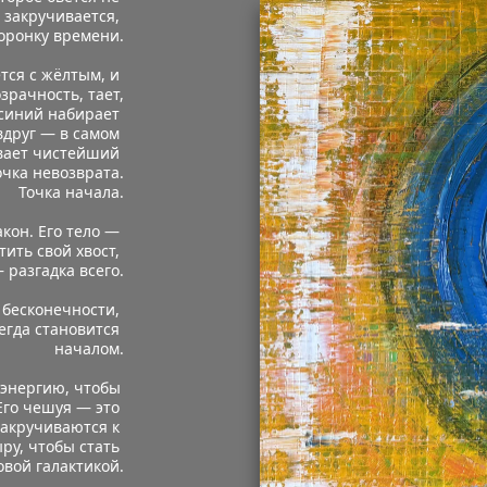
 закручивается, 
воронку времени.
тся с жёлтым, и 
рачность, тает, 
синий набирает 
вдруг — в самом 
ивает чистейший 
очка невозврата.
 Точка начала.
он. Его тело — 
ить свой хвост, 
 разгадка всего.
бесконечности, 
егда становится 
началом.
энергию, чтобы 
Его чешуя — это 
акручиваются к 
у, чтобы стать 
овой галактикой.