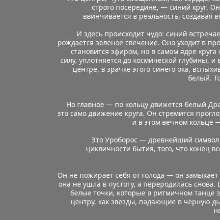
строго посередине, — синий круг. Он
ввинчивается в реальность, создавая 
И здесь происходит чудо: синий встречае
рождается зелёное свечение. Оно уходит в проз
становится эфиром, но в самом ядре круга 
силу, уплотняется до космической глубины, и 
центре, в зрачке этого синего ока, вспых
белый. Т
Но главное — по кольцу движется белый Драк
это само движение круга. Он стремится проглот
и в этом вечном кольце —
Это Уроборос — древнейший символ 
цикличности бытия, того, что конец вс
Он не пожирает себя от голода — он замыкает 
она не ушла в пустоту, а переродилась снова. 
белые точки, которые в ритмичном танце з
центру, как звёзды, падающие в чёрную дыр
н