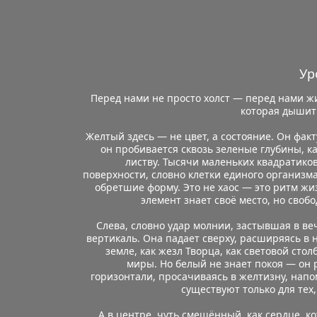
Ур
Перед нами не просто холст — перед нами жи
которая дышит
Желтый здесь — не цвет, а состояние. Он факту
он пробивается сквозь зеленые глубины, ка
листву. Тысячи маленьких квадратиков
поверхности, словно клетки единого организма
обретшие форму. Это не хаос — это ритм жиз
элемент знает своё место, но своб
Слева, словно удар молнии, застывшая в веч
вертикаль. Она падает сверху, расширяясь в н
земле, как жезл Творца, как световой сто
миры. Но белый не знает покоя — он р
горизонтали, просачиваясь в желтизну, напо
существуют только для тех,
А в центре, чуть смещённый, как сердце, ко