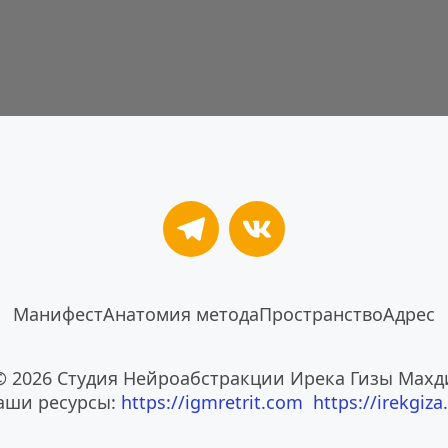
Манифест
Анатомия метода
Пространство
Адрес
© 2026 Студия Нейроабстракции Ирека Гизы Махд
аши ресурсы: 
https://igmretrit.com
https://irekgiza