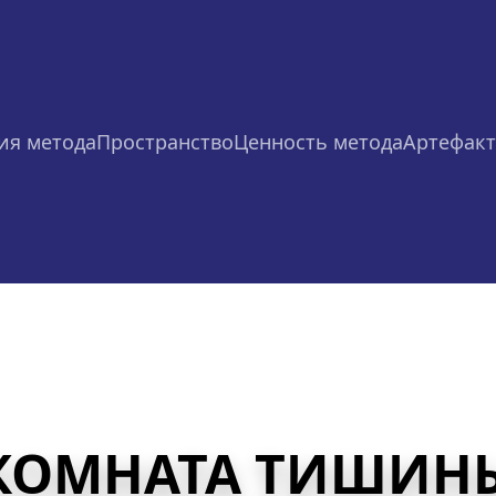
ия метода
Пространство
Ценность метода
Артефак
КОМНАТА ТИШИН