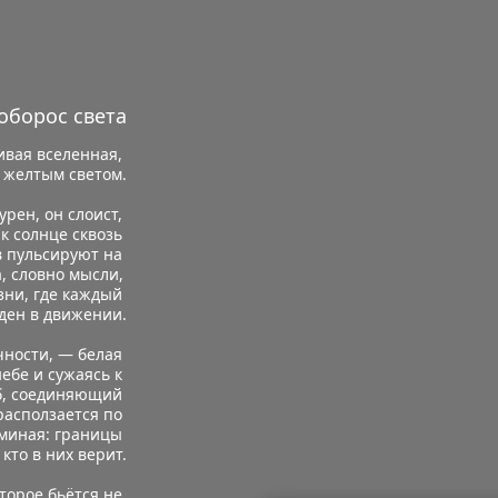
оборос света
вая вселенная, 
 желтым светом.
рен, он слоист, 
к солнце сквозь 
 пульсируют на 
, словно мысли, 
ни, где каждый 
оден в движении.
ности, — белая 
ебе и сужаясь к 
лб, соединяющий 
асползается по 
миная: границы 
 кто в них верит.
торое бьётся не 