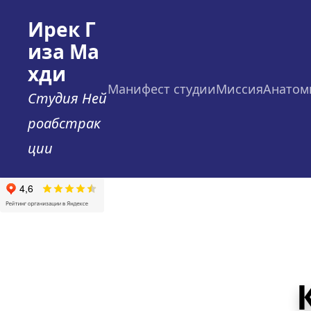
Ирек Г
иза Ма
хди
Манифест студии
Миссия
Анатом
Студия Ней
роабстрак
ции