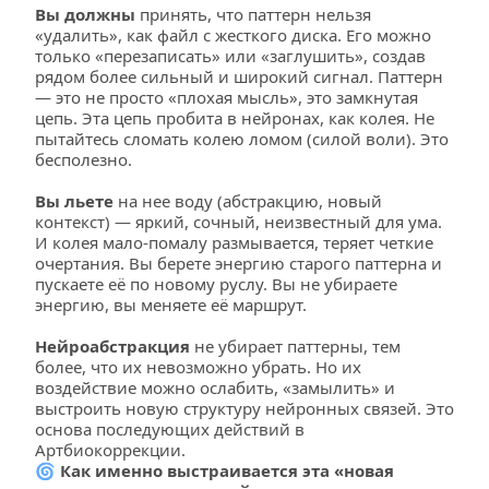
Вы должны
 принять, что паттерн нельзя 
«удалить», как файл с жесткого диска. Его можно 
только «перезаписать» или «заглушить», создав 
рядом более сильный и широкий сигнал. Паттерн 
— это не просто «плохая мысль», это замкнутая 
цепь. Эта цепь пробита в нейронах, как колея. Не 
пытайтесь сломать колею ломом (силой воли). Это 
бесполезно. 
Вы льете
 на нее воду (абстракцию, новый 
контекст) — яркий, сочный, неизвестный для ума. 
И колея мало-помалу размывается, теряет четкие 
очертания. Вы берете энергию старого паттерна и 
пускаете её по новому руслу. Вы не убираете 
энергию, вы меняете её маршрут. 
Нейроабстракция
 не убирает паттерны, тем 
более, что их невозможно убрать. Но их 
воздействие можно ослабить, «замылить» и 
выстроить новую структуру нейронных связей. Это 
основа последующих действий в 
Артбиокоррекции.
🌀
 Как именно выстраивается эта «новая 