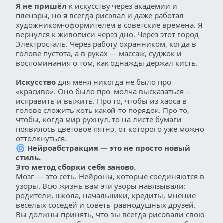
Я не пришёл
 к искусству через академии и 
пленэры, но я всегда рисовал и даже работал 
художником-оформителем в советские времена. Я 
вернулся к живописи через дно. Через этот город 
Электросталь. Через работу охранником, когда в 
голове пустота, а в руках — массаж, суджок и 
воспоминания о том, как однажды держал кисть.
Искусство
 для меня никогда не было про 
«красиво». Оно было про: молча высказаться – 
исправить и выжить. Про то, чтобы из хаоса в 
голове сложить хоть какой-то порядок. Про то, 
чтобы, когда мир рухнул, то на листе бумаги 
появилось цветовое пятно, от которого уже можно 
оттолкнуться.
🌀
 Нейроабстракция — это не просто новый 
стиль. 
Это метод сборки себя заново. 
Мозг — это сеть. Нейроны, которые соединяются в 
узоры. Всю жизнь вам эти узоры навязывали: 
родители, школа, начальники, кредиты, мнение 
веселых соседей и советы равнодушных друзей. 
Вы должны принять, что вы всегда рисовали свою 