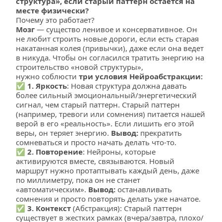
структура», если старый паттерн остается на 
месте физически? 
Почему это работает?
Мозг
 — существо ленивое и консервативное. Он 
не любит строить новые дороги, если есть старая 
накатанная колея (привычки), даже если она ведет 
в никуда. Чтобы он согласился тратить энергию на 
строительство «новой структуры», 
нужно соблюсти 
три условия Нейроабстракции:
✅ 
1. Яркость
: Новая структура должна давать 
более сильный эмоциональный/энергетический 
сигнал, чем старый паттерн. Старый паттерн 
(например, тревоги или сомнения) питается нашей 
верой в его «реальность». Если лишить его этой 
веры, он теряет энергию. 
Вывод:
 прекратить 
сомневаться и просто начать делать что-то.
✅ 
2. Повторение
: Нейроны, которые 
активируются вместе, связываются. Новый 
маршрут нужно протаптывать каждый день, даже 
по миллиметру, пока он не станет 
«автоматическим». 
Вывод:
 останавливать 
сомнения и просто повторять делать уже начатое.
✅ 
3. Контекст
 (Абстракция): Старый паттерн 
существует в жестких рамках (вчера/завтра, плохо/