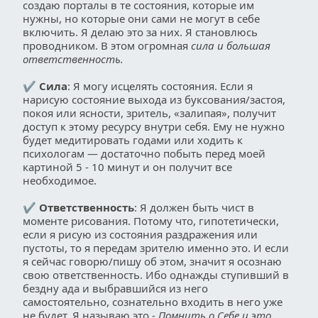
создаю порталы в те состояния, которые им 
нужны, но которые они сами не могут в себе 
включить. Я делаю это за них. Я становлюсь 
проводником. В этом огромная 
сила и большая 
ответственность.
✔ 
Сила
:
 Я могу исцелять состояния. Если я 
нарисую состояние выхода из буксования/застоя, 
покоя или ясности, зритель, «залипая», получит 
доступ к этому ресурсу внутри себя. Ему не нужно 
будет медитировать годами или ходить к 
психологам — достаточно побыть перед моей 
картиной 5 - 10 минут и он получит все 
необходимое.
✔ 
Ответственность
: Я должен быть чист в 
моменте рисования. Потому что, гипотетически, 
если я рисую из состояния раздражения или 
пустоты, то я передам зрителю именно это. И если 
я сейчас говорю/пишу об этом, значит я осознаю 
свою ответственность. Ибо однажды ступивший в 
бездну ада и выбравшийся из него 
самостоятельно, сознательно входить в него уже 
не будет. Я называю это - 
Помнить о Себе и это 