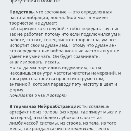
присутствия в моменте.
Представь
, что состояние — это определенная 
частота вибрации, волна. Твой мозг в момент 
творчества не думает:
 «А нарисую-ка я голубой, чтобы передать грусть». 
Так не работает, потому что если подключился ум к 
работе, это все, конец чистоте творчества, ум все 
испортит своим думанием. Потому что думание - 
это определенные вибрационные частоты и ум не 
умеет не умничать. Он будет сравнивать, 
анализировать, искать. 
Но когда мы научились недуманию, то ты 
находишься внутри частоты чистоты намерений, и 
твоя рука становится просто инструментом, 
антенной, которая переводит эту частоту в цвет и 
форму. 
Понимаете о чем я говорю?
В терминах Нейроабстракции
: ты создаешь 
артефакт не из головы (из коры, где живут мысли и 
паттерны), а из более глубокого слоя — из 
лимбической системы, из ствола, из тела, из того 
места, где рождается чистое «
так есть – это я - 