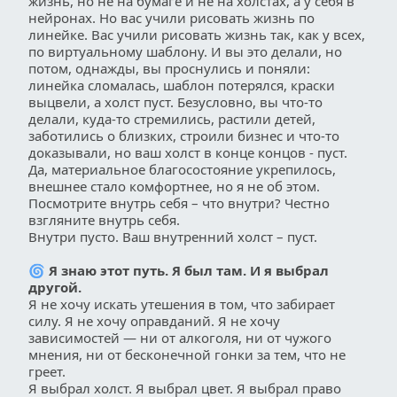
жизнь, но не на бумаге и не на холстах, а у себя в 
нейронах. Но вас учили рисовать жизнь по 
линейке. Вас учили рисовать жизнь так, как у всех, 
по виртуальному шаблону. И вы это делали, но 
потом, однажды, вы проснулись и поняли: 
линейка сломалась, шаблон потерялся, краски 
выцвели, а холст пуст. Безусловно, вы что-то 
делали, куда-то стремились, растили детей, 
заботились о близких, строили бизнес и что-то 
доказывали, но ваш холст в конце концов - пуст. 
Да, материальное благосостояние укрепилось, 
внешнее стало комфортнее, но я не об этом. 
Посмотрите внутрь себя – что внутри? Честно 
взгляните внутрь себя. 
Внутри пусто. Ваш внутренний холст – пуст.
🌀 
Я знаю этот путь. Я был там. И я выбрал 
другой.
Я не хочу искать утешения в том, что забирает 
силу. Я не хочу оправданий. Я не хочу 
зависимостей — ни от алкоголя, ни от чужого 
мнения, ни от бесконечной гонки за тем, что не 
греет.
Я выбрал холст. Я выбрал цвет. Я выбрал право 