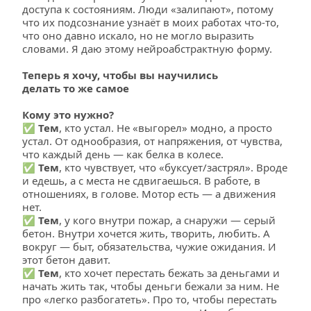
доступа к состояниям. Люди «залипают», потому 
что их подсознание узнаёт в моих работах что-то, 
что оно давно искало, но не могло выразить 
словами. Я даю этому нейроабстрактную форму.
Теперь я хочу, чтобы вы научились 
делать то же самое
Кому это нужно?
✅ 
Тем
, кто устал. Не «выгорел» модно, а просто 
устал. От однообразия, от напряжения, от чувства, 
что каждый день — как белка в колесе.
✅ 
Тем
, кто чувствует, что «буксует/застрял». Вроде 
и едешь, а с места не сдвигаешься. В работе, в 
отношениях, в голове. Мотор есть — а движения 
нет.
✅ 
Тем
, у кого внутри пожар, а снаружи — серый 
бетон. Внутри хочется жить, творить, любить. А 
вокруг — быт, обязательства, чужие ожидания. И 
этот бетон давит.
✅ 
Тем
, кто хочет перестать бежать за деньгами и 
начать жить так, чтобы деньги бежали за ним. Не 
про «легко разбогатеть». Про то, чтобы перестать 