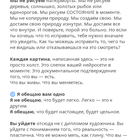
Мы не рисуем 
натюрморты. Мы не рисуем 
деревья, солнышко, золотых рыбок или 
единорогов. Мы рисуем СОСТОЯНИЕ в моменте. 
Мы не копируем природу. Мы создаём свою. Мы 
достаем свою природу изнутри. Мы достаем все 
что внутри. И поверьте, порой это больно. Но если 
ты хочешь что-то исправить, тебе нужно вначале 
это увидеть. Как ты можешь исправить то, чего ты 
не видишь или отказываешься на это смотреть?
Каждая картина
, написанная здесь — это не 
просто холст. Это слепок вашей нейросети в 
моменте. Это документальное подтверждение 
того, что вы — есть. 
Что вы живы. Что вы меняетесь.
🌀
 Я обещаю вам одно
Я не обещаю
, что будет легко. Легко — это к 
другим.  
Я обещаю
, что будет настоящее, будет цельное.
Вы уйдете
 отсюда не с дипломом художника. Вы 
уйдете с пониманием того, что реальность — 
пластична. Что её можно мять, как глину. Что вы — 