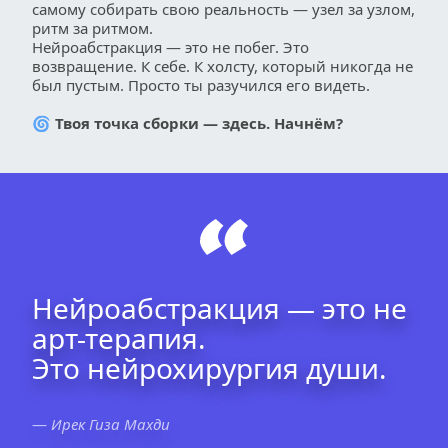
самому собирать свою реальность — узел за узлом, 
ритм за ритмом.
Нейроабстракция — это не побег. Это 
возвращение. К себе. К холсту, который никогда не 
был пустым. Просто ты разучился его видеть.
🌀 
Твоя точка сборки — здесь. Начнём?
Нейроабстракция — это не 
арт-терапия. 
Это нейрохирургия души.
—
 Ирек Гиза Махди