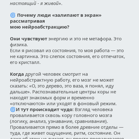
настоящий - я живой
».
🌀
 Почему люди «залипают в экран» 
рассматривая 
мою нейроабстракцию?
Они
чувствуют
 энергию и это не метафора. Это 
физика.
Если я рисовал из состояния, то моя работа — это 
не картинка. Это слепок состояния, его отпечаток, 
его кристалл.
Когда
 другой человек смотрит на 
нейроабстрактную работу, его мозг не может 
сказать: «О, это дерево, это ваза, я понял, иду 
дальше». Распознавательные центры коры не 
находят знакомых форм и временно 
«отключаются» или уходят в фоновый режим.
🌀
И тут происходит чудо: 
Взгляд человека
проваливается сквозь кору головного мозга 
(логику, анализ, узнавание, сравнивание). 
Проваливается прямо в более древние отделы — 
туда, где живет ощущение, ритм, состояние. Он 
даже об этом не думает, он просто проваливается 