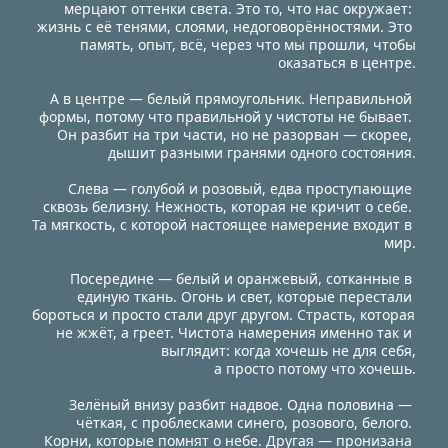
мерцают оттенки света. Это то, что нас окружает: 
жизнь с её тенями, слоями, недоговорённостями. Это 
память, опыт, всё, через что мы прошли, чтобы
оказаться в центре.
А в центре — белый прямоугольник. Неправильной 
формы, потому что правильной у чистоты не бывает. 
Он разбит на три части, но не разорван — скорее, 
дышит разными гранями одного состояния.
Слева — голубой и розовый, едва проступающие 
сквозь белизну. Нежность, которая не кричит о себе. 
Та мягкость, с которой настоящее намерение входит в 
мир.
Посередине — белый и оранжевый, сотканные в 
единую ткань. Огонь и свет, которые перестали 
бороться и просто стали друг другом. Страсть, которая 
не жжёт, а греет. Чистота намерения именно так и 
выглядит: когда хочешь не для себя,
 а просто потому что хочешь.
Зелёный внизу разбит надвое. Одна половина — 
чёткая, с проблесками синего, розового, белого. 
Корни, которые помнят о небе. Другая — пронизана 