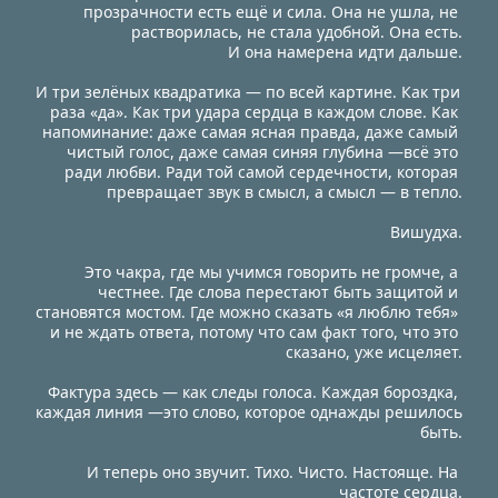
прозрачности есть ещё и сила. Она не ушла, не 
растворилась, не стала удобной. Она есть.
И она намерена идти дальше.
И три зелёных квадратика — по всей картине. Как три 
раза «да». Как три удара сердца в каждом слове. Как 
напоминание: даже самая ясная правда, даже самый 
чистый голос, даже самая синяя глубина —всё это 
ради любви. Ради той самой сердечности, которая 
превращает звук в смысл, а смысл — в тепло.
Вишудха.
Это чакра, где мы учимся говорить не громче, а 
честнее. Где слова перестают быть защитой и 
становятся мостом. Где можно сказать «я люблю тебя» 
и не ждать ответа, потому что сам факт того, что это 
сказано, уже исцеляет.
Фактура здесь — как следы голоса. Каждая бороздка, 
каждая линия —это слово, которое однажды решилось 
быть.
И теперь оно звучит. Тихо. Чисто. Настояще. На 
частоте сердца.