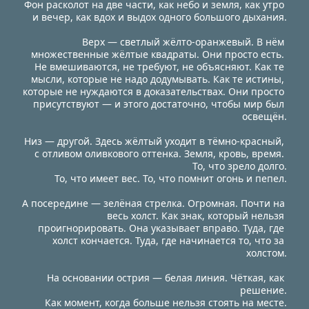
Фон расколот на две части, как небо и земля, как утро 
и вечер, как вдох и выдох одного большого дыхания.
Верх — светлый жёлто-оранжевый. В нём 
множественные жёлтые квадраты. Они просто есть. 
Не вмешиваются, не требуют, не объясняют. Как те 
мысли, которые не надо додумывать. Как те истины, 
которые не нуждаются в доказательствах. Они просто 
присутствуют — и этого достаточно, чтобы мир был 
освещён.
Низ — другой. Здесь жёлтый уходит в тёмно-красный, 
с отливом оливкового оттенка. Земля, кровь, время. 
То, что зрело долго.
 То, что имеет вес. То, что помнит огонь и пепел.
А посередине — зелёная стрелка. Огромная. Почти на 
весь холст. Как знак, который нельзя 
проигнорировать. Она указывает вправо. Туда, где 
холст кончается. Туда, где начинается то, что за 
холстом.
На основании острия — белая линия. Чёткая, как 
решение.
 Как момент, когда больше нельзя стоять на месте.