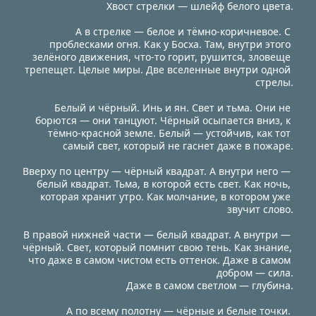
Хвост стрелки — шлейф белого цвета.
А в стрелке — белое и тёмно-коричневое. С 
проблесками огня. Как у Босха. Там, внутри этого 
зелёного движения, что-то горит, рушится, зловеще 
трепещет. Целые миры. Две вселенные внутри одной 
стрелы.
Белый и чёрный. Инь и ян. Свет и тьма. Они не 
борются — они танцуют. Чёрный осыпается вниз, к 
тёмно-красной земле. Белый — устойчив, как тот 
самый свет, который не гаснет даже в пожаре.
Вверху по центру — чёрный квадрат. А внутри него — 
белый квадрат. Тьма, в которой есть свет. Как ночь, 
которая хранит утро. Как молчание, в котором уже 
звучит слово.
В правой нижней части — белый квадрат. А внутри — 
чёрный. Свет, который помнит свою тень. Как знание, 
что даже в самом чистом есть оттенок. Даже в самом 
добром — сила.
 Даже в самом светлом — глубина.
А по всему полотну — чёрные и белые точки. 