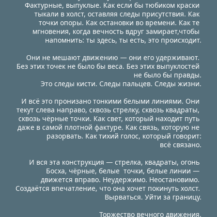
Фактурные, выпуклые. Как если бы тюбиком краски 
тыкали в холст, оставляя следы присутствия. Как 
точки опоры. Как остановки во времени. Как те 
мгновения, когда вечность вдруг замирает,чтобы 
напомнить: ты здесь, ты есть, это происходит.
Они не мешают движению — они его удерживают. 
Без этих точек не было бы веса. Без этих выпуклостей 
не было бы правды.
Это следы кисти. Следы пальцев. Следы жизни.
И всё это пронизано тонкими белыми линиями. Они 
текут слева направо, сквозь стрелку, сквозь квадраты, 
сквозь чёрные точки. Как свет, который находит путь 
даже в самой плотной фактуре. Как связь, которую не 
разорвать. Как тихий голос, который говорит:
всё связано.
И вся эта конструкция — стрелка, квадраты, огонь 
Босха, чёрные, белые  точки, белые линии — 
движется вправо. Неудержимо. Неостановимо. 
Создаётся впечатление, что она хочет покинуть холст. 
Вырваться. Уйти за границу.
Торжество вечного движения.