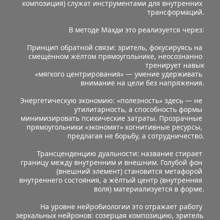
композиция) служат инструментами для внутренних 
трансформаций.
В методе Махди это реализуется через:
Принцип обратной связи: зритель, фокусируясь на 
смещённом жёлтом прямоугольнике, неосознанно 
тренирует навык
 «мягкого центрирования» — умение удерживать 
внимание на цели без напряжения.
Энергетическую экономию: «полезность» здесь — не 
утилитарность, а способность формы 
минимизировать психические затраты. Прозрачные 
прямоугольники «экономят» когнитивные ресурсы, 
предлагая не борьбу, а сотрудничество.
Трансценденцию дуальности: название стирает 
границу между внутренним и внешним. Голубой фон 
(внешний элемент) становится метафорой 
внутреннего состояния, а жёлтый центр (внутренняя 
воля) материализуется в форме.
На уровне нейробиологии это отражает работу 
зеркальных нейронов: созерцая композицию, зритель 