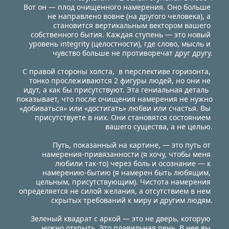
Вот он — плод очищенного намерения. Оно больше 
не направлено вовне (на другого человека), а 
становится вертикальным вектором вашего 
собственного бытия. Каждая ступень — это новый 
уровень integrity (целостности), где слово, мысль и 
чувство больше не противоречат друг другу.
С правой стороны холста,  в перспективе горизонта, 
тонко прослеживаются 2 фигуры людей, но они не 
идут, а как бы присутствуют. Эта гениальная деталь  
показывает, что после очищения намерения не нужно 
«добиваться» или «достигать» любви или счастья. Вы 
присутствуете в них. Они становятся состоянием 
вашего существа, а не целью.
Путь, показанный на картине, — это путь от 
намерения-привязанности (я хочу, чтобы меня 
любили так-то) через боль и осознание — к 
намерению-бытию (я намерен быть любящим, 
цельным, присутствующим). Чистота намерения 
определяется не силой желания, а отсутствием в нем 
скрытых требований к миру и другим людям.
Зеленый квадрат с аркой — это не дверь, которую 
нужно открыть. Это плавильная печь. В нее вы 