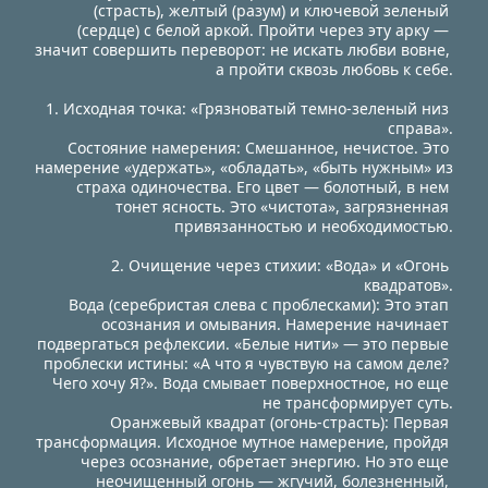
(страсть), желтый (разум) и ключевой зеленый 
(сердце) с белой аркой. Пройти через эту арку — 
значит совершить переворот: не искать любви вовне, 
а пройти сквозь любовь к себе.
1. Исходная точка: «Грязноватый темно-зеленый низ 
справа».
Состояние намерения: Смешанное, нечистое. Это 
намерение «удержать», «обладать», «быть нужным» из 
страха одиночества. Его цвет — болотный, в нем 
тонет ясность. Это «чистота», загрязненная 
привязанностью и необходимостью.
2. Очищение через стихии: «Вода» и «Огонь 
квадратов».
Вода (серебристая слева с проблесками): Это этап 
осознания и омывания. Намерение начинает 
подвергаться рефлексии. «Белые нити» — это первые 
проблески истины: «А что я чувствую на самом деле? 
Чего хочу Я?». Вода смывает поверхностное, но еще 
не трансформирует суть.
Оранжевый квадрат (огонь-страсть): Первая 
трансформация. Исходное мутное намерение, пройдя 
через осознание, обретает энергию. Но это еще 
неочищенный огонь — жгучий, болезненный, 