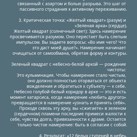
связанный с азартом и болью разрыва. Это шаг от 
пассивного страдания к активному переживанию.
3. Критическая точка: «Желтый квадрат» (разум) и 
«Зеленая арка» (сердце).
Желтый квадрат (солнечный свет): Здесь намерение 
просвечивается разумом. Оно перестает быть слепым 
импульсом. Вы задаете вопросы: «Во имя чего? Что 
это даст моей душе?». Намерение начинает 
очищаться от самообмана, обретая форму и контуры.
Зеленый квадрат с небесно-белой аркой — рождение 
чистоты: 
Это кульминация. Чтобы намерение стало чистым, 
оно должно полностью оторваться от объекта 
вожделения и обратиться к субъекту — к себе. 
Небесно голубой-белый коридор в арке — это и есть 
момент катарсиса, когда намерение «любить другого» 
превращается в намерение «узнать и принять себя». 
Проходя сквозь эту арку, вы «сжигаете» в зеленом 
(сердечном) пламени последние примеси жалости к 
себе, чувства долга, привязанности к драме. Остается 
только чистое намерение: быть в согласии с собой.
4. Результат: «12 белых ступеней в небе».