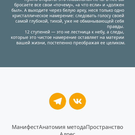
бросаете все свои «почему», «а что если» и «должен 
был». А выходите через белую арку, неся только одно 
кристаллическое намерение: следовать голосу своей 
самой глубокой, тихой, уже не обманывающей себя 
правды. 
12 ступеней — это не лестница к небу, а следы, 
которые это чистое намерение оставляет на материи 
вашей жизни, постепенно преображая ее целиком.
Манифест
Анатомия метода
Пространство
Адрес